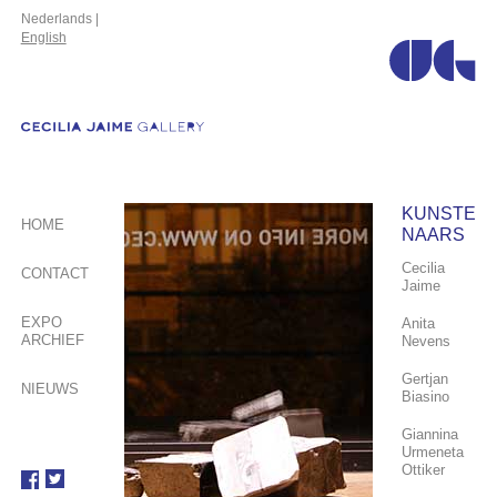
Nederlands |
English
KUNSTE
HOME
NAARS
Cecilia
CONTACT
Jaime
EXPO
Anita
ARCHIEF
Nevens
Gertjan
NIEUWS
Biasino
Giannina
Urmeneta
Ottiker