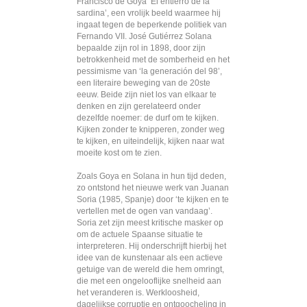
Francisco de Goya ‘El entierro de la
sardina’, een vrolijk beeld waarmee hij
ingaat tegen de beperkende politiek van
Fernando VII. José Gutiérrez Solana
bepaalde zijn rol in 1898, door zijn
betrokkenheid met de somberheid en het
pessimisme van ‘la generación del 98’,
een literaire beweging van de 20ste
eeuw. Beide zijn niet los van elkaar te
denken en zijn gerelateerd onder
dezelfde noemer: de durf om te kijken.
Kijken zonder te knipperen, zonder weg
te kijken, en uiteindelijk, kijken naar wat
moeite kost om te zien.
Zoals Goya en Solana in hun tijd deden,
zo ontstond het nieuwe werk van Juanan
Soria (1985, Spanje) door ‘te kijken en te
vertellen met de ogen van vandaag’.
Soria zet zijn meest kritische masker op
om de actuele Spaanse situatie te
interpreteren. Hij onderschrijft hierbij het
idee van de kunstenaar als een actieve
getuige van de wereld die hem omringt,
die met een ongelooflijke snelheid aan
het veranderen is. Werkloosheid,
dagelijkse corruptie en ontgoocheling in