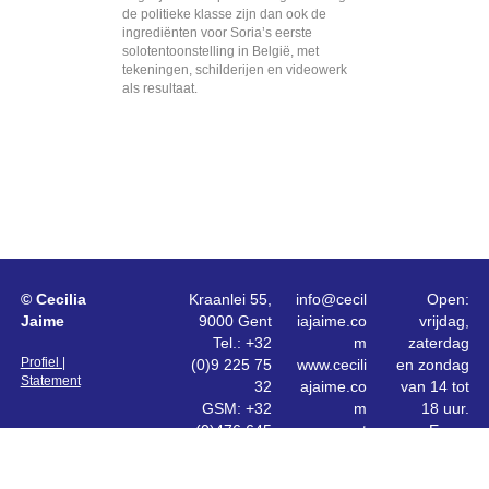
de politieke klasse zijn dan ook de
ingrediënten voor Soria’s eerste
solotentoonstelling in België, met
tekeningen, schilderijen en videowerk
als resultaat.
© Cecilia
Kraanlei 55,
info@cecil
Open:
Jaime
9000 Gent
iajaime.co
vrijdag,
Tel.: +32
m
zaterdag
Profiel |
(0)9 225 75
www.cecili
en zondag
Statement
32
ajaime.co
van 14 tot
GSM: +32
m
18 uur.
(0)476 645
www.puert
En op
557
opatersho
afspraak
l.com