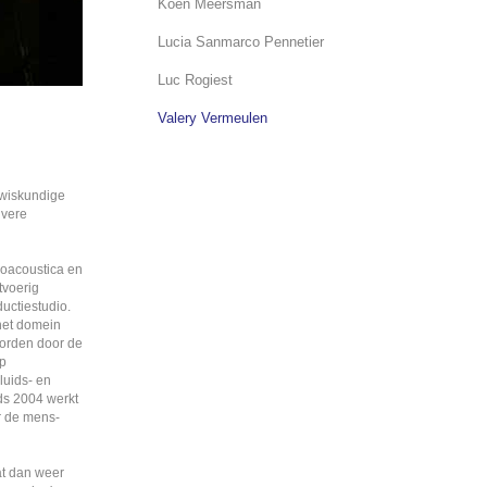
Koen Meersman
Lucia Sanmarco Pennetier
Luc Rogiest
Valery Vermeulen
 wiskundige
ivere
hoacoustica en
tvoerig
ductiestudio.
het domein
worden door de
op
luids- en
ds 2004 werkt
r de mens-
at dan weer