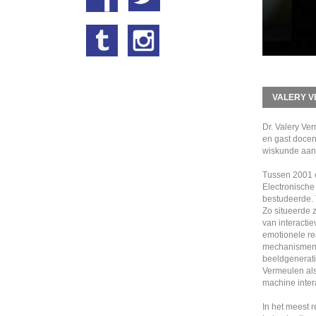
VALERY 
Dr. Valery Ve
en gast docen
wiskunde aan 
Tussen 2001 e
Electronische
bestudeerde. T
Zo situeerde 
van interacti
emotionele rea
mechanismen d
beeldgenerati
Vermeulen als
machine intera
In het meest 