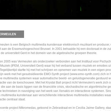
VERMEULEN
rmeulen is een Belgisch multimedia kunstenaar elektronisch muzikant en producer,
t aan de Erasmushogeschool Brussel. In 2001 behaalde hij een doctoraat in de zu
de universiteit Gent in het domein van de algebraïsche groepen theorie.
n 2005 was Vermeulen als onderzoeker verbonden aan het Instituut voor Pschyc
 Muziek (IPEM, Universiteit Gent) waar hij het verband tussen muziek en emoties ui
egelijkertijd startte hij met het schrijven en opnemen van muziek in een eigen pro
zijn werk met het gesubsidieerde EMO-Synth project (www.emo-synth.com) zich in 
eve multimedia systemen waar automatische beeld- en geluidsgeneratie gestuurd 
ctie van de toeschouwer. Met het Krystal Ball project richt Vermeulen's werk zich 
ie aan de basis liggen van de financiële crisis, stochastische en algoritmische ge
e technieken in navolging van het werk van Xenakis en interactieve systemen. Sin
 multimedia kunstenaar aan verschillende interactieve multimedia installaties waa
ctie centraal staat.
recente project Mikromedas, getoond in Zebrastraat en in Cecilia Jaime Gallery, sta